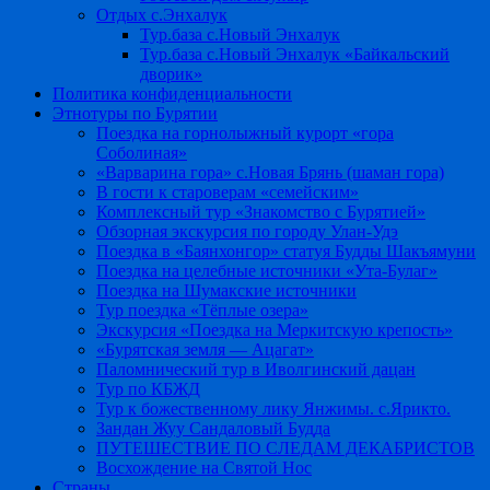
Отдых с.Энхалук
Тур.база с.Новый Энхалук
Тур.база с.Новый Энхалук «Байкальский
дворик»
Политика конфиденциальности
Этнотуры по Бурятии
Поездка на горнолыжный курорт «гора
Соболиная»
«Варварина гора» с.Новая Брянь (шаман гора)
В гости к староверам «семейским»
Комплексный тур «Знакомство с Бурятией»
Обзорная экскурсия по городу Улан-Удэ
Поездка в «Баянхонгор» статуя Будды Шакъямуни
Поездка на целебные источники «Ута-Булаг»
Поездка на Шумакские источники
Тур поездка «Тёплые озера»
Экскурсия «Поездка на Меркитскую крепость»
«Бурятская земля — Ацагат»
Паломнический тур в Иволгинский дацан
Тур по КБЖД
Тур к божественному лику Янжимы. с.Ярикто.
Зандан Жуу Сандаловый Будда
ПУТЕШЕСТВИЕ ПО СЛЕДАМ ДЕКАБРИСТОВ
Восхождение на Святой Нос
Страны