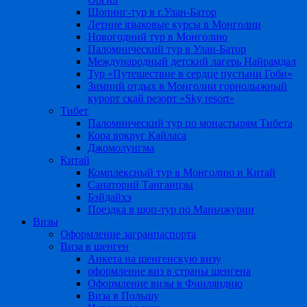
Шопинг-тур в г.Улан-Батор
Летние языковые курсы в Монголии
Новогодний тур в Монголию
Паломнический тур в Улан-Батор
Международный детский лагерь Найрамдал
Тур «Путешествие в сердце пустыни Гоби»
Зимний отдых в Монголии горнолыжный
курорт скай резорт «Sky resort»
Тибет
Паломнический тур по монастырям Тибета
Кора вокруг Кайласа
Джомолунгма
Китай
Комплексный тур в Монголию и Китай
Санаторий Танганцзы
Бэйдайхэ
Поездка в шоп-тур по Маньчжурии
Визы
Оформление загранпаспорта
Виза в шенген
Анкета на шенгенскую визу
оформление виз в страны шенгена
Оформление визы в Финляндию
Виза в Польшу