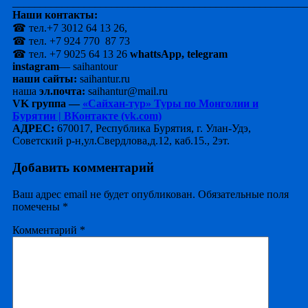
_____________________________________________________
Наши контакты:
☎ тел.+7 3012 64 13 26,
☎ тел. +7 924 770 87 73
☎ тел. +7 9025 64 13 26
whattsApp, telegram
instagram
— saihantour
наши сайты:
saihantur.ru
наша
эл.почта:
saihantur@mail.ru
VK группа —
«Сайхан-тур» Туры по Монголии и
Бурятии | ВКонтакте (vk.com)
АДРЕС:
670017, Республика Бурятия, г. Улан-Удэ,
Советский р-н,ул.Свердлова,д.12, каб.15., 2эт.
Добавить комментарий
Ваш адрес email не будет опубликован.
Обязательные поля
помечены
*
Комментарий
*