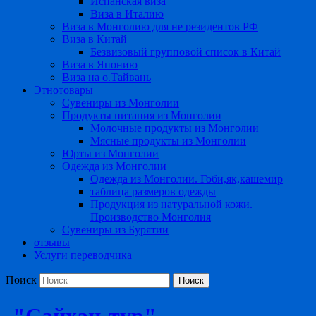
Испанская виза
Виза в Италию
Виза в Монголию для не резидентов РФ
Виза в Китай
Безвизовый групповой список в Китай
Виза в Японию
Виза на о.Тайвань
Этнотовары
Сувениры из Монголии
Продукты питания из Монголии
Молочные продукты из Монголии
Мясные продукты из Монголии
Юрты из Монголии
Одежда из Монголии
Одежда из Монголии. Гоби,як,кашемир
таблица размеров одежды
Продукция из натуральной кожи.
Производство Монголия
Сувениры из Бурятии
отзывы
Услуги переводчика
Поиск
"Сайхан-тур"