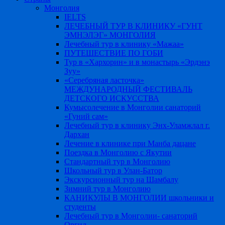
Монголия
IELTS
ЛЕЧЕБНЫЙ ТУР В КЛИНИКУ «ГУНТ
ЭМНЭЛЭГ» МОНГОЛИЯ
Лечебный тур в клинику «Мажаа»
ПУТЕШЕСТВИЕ ПО ГОБИ
Тур в «Хархорин» и в монастырь «Эрдэнэ
Зуу»
«Серебряная ласточка»
МЕЖДУНАРОДНЫЙ ФЕСТИВАЛЬ
ДЕТСКОГО ИСКУССТВА
Кумысолечение в Монголии санаторий
«Гуний сам»
Лечебный тур в клинику Энх-Уламжлал г.
Дархан
Лечение в клинике при Манба дацане
Поездка в Монголию c Якутии
Стандартный тур в Монголию
Школьный тур в Улан-Батор
Экскурсионный тур на Шамбалу
Зимний тур в Монголию
КАНИКУЛЫ В МОНГОЛИИ школьники и
студенты
Лечебный тур в Монголии- санаторий
Оргил