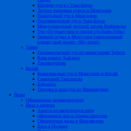
Шопинг-тур в г.Улан-Батор
Летние языковые курсы в Монголии
Новогодний тур в Монголию
Паломнический тур в Улан-Батор
Международный детский лагерь Найрамдал
Тур «Путешествие в сердце пустыни Гоби»
Зимний отдых в Монголии горнолыжный
курорт скай резорт «Sky resort»
Тибет
Паломнический тур по монастырям Тибета
Кора вокруг Кайласа
Джомолунгма
Китай
Комплексный тур в Монголию и Китай
Санаторий Танганцзы
Бэйдайхэ
Поездка в шоп-тур по Маньчжурии
Визы
Оформление загранпаспорта
Виза в шенген
Анкета на шенгенскую визу
оформление виз в страны шенгена
Оформление визы в Финляндию
Виза в Польшу