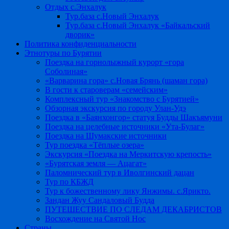
Отдых с.Энхалук
Тур.база с.Новый Энхалук
Тур.база с.Новый Энхалук «Байкальский
дворик»
Политика конфиденциальности
Этнотуры по Бурятии
Поездка на горнолыжный курорт «гора
Соболиная»
«Варварина гора» с.Новая Брянь (шаман гора)
В гости к староверам «семейским»
Комплексный тур «Знакомство с Бурятией»
Обзорная экскурсия по городу Улан-Удэ
Поездка в «Баянхонгор» статуя Будды Шакъямуни
Поездка на целебные источники «Ута-Булаг»
Поездка на Шумакские источники
Тур поездка «Тёплые озера»
Экскурсия «Поездка на Меркитскую крепость»
«Бурятская земля — Ацагат»
Паломнический тур в Иволгинский дацан
Тур по КБЖД
Тур к божественному лику Янжимы. с.Ярикто.
Зандан Жуу Сандаловый Будда
ПУТЕШЕСТВИЕ ПО СЛЕДАМ ДЕКАБРИСТОВ
Восхождение на Святой Нос
Страны