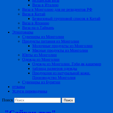
Испанская виза
Виза в Италию
Виза в Монголию для не резидентов РФ
Виза в Китай
Безвизовый групповой список в Китай
Виза в Японию
Виза на о.Тайвань
Этнотовары
Сувениры из Монголии
Продукты питания из Монголии
Молочные продукты из Монголии
Мясные продукты из Монголии
Юрты из Монголии
Одежда из Монголии
Одежда из Монголии. Гоби,як,кашемир
таблица размеров одежды
Продукция из натуральной кожи.
Производство Монголия
Сувениры из Бурятии
отзывы
Услуги переводчика
Поиск
"Сайхан-тур"