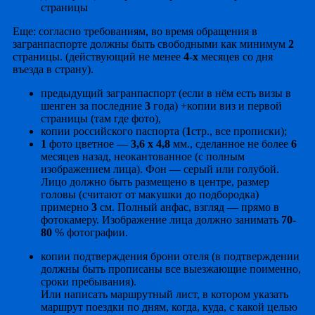
страницы
Еще: согласно требованиям, во время обращения в
загранпаспорте должны быть свободными как минимум
2
страницы. (действующий не менее
4-х
месяцев со дня
въезда в страну).
предыдущий загранпаспорт (если в нём есть визы в
шенген за последние
3
года) +копии виз и первой
страницы (там где фото),
копии российского паспорта (
1
стр., все прописки);
1
фото цветное —
3,6 x 4,8
мм., сделанное не более
6
месяцев назад, неокантованное (с полным
изображением лица). Фон — серый или голубой.
Лицо должно быть размещено в центре, размер
головы (считают от макушки до подбородка)
примерно
3
см. Полный анфас, взгляд — прямо в
фотокамеру. Изображение лица должно занимать
70-
80
% фотографии.
копии подтверждения брони отеля (в подтверждении
должны быть прописаны все выезжающие поименно,
сроки пребывания).
Или написать маршрутный лист, в котором указать
маршрут поездки по дням, когда, куда, с какой целью