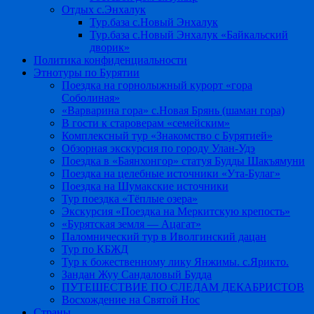
Отдых с.Энхалук
Тур.база с.Новый Энхалук
Тур.база с.Новый Энхалук «Байкальский
дворик»
Политика конфиденциальности
Этнотуры по Бурятии
Поездка на горнолыжный курорт «гора
Соболиная»
«Варварина гора» с.Новая Брянь (шаман гора)
В гости к староверам «семейским»
Комплексный тур «Знакомство с Бурятией»
Обзорная экскурсия по городу Улан-Удэ
Поездка в «Баянхонгор» статуя Будды Шакъямуни
Поездка на целебные источники «Ута-Булаг»
Поездка на Шумакские источники
Тур поездка «Тёплые озера»
Экскурсия «Поездка на Меркитскую крепость»
«Бурятская земля — Ацагат»
Паломнический тур в Иволгинский дацан
Тур по КБЖД
Тур к божественному лику Янжимы. с.Ярикто.
Зандан Жуу Сандаловый Будда
ПУТЕШЕСТВИЕ ПО СЛЕДАМ ДЕКАБРИСТОВ
Восхождение на Святой Нос
Страны