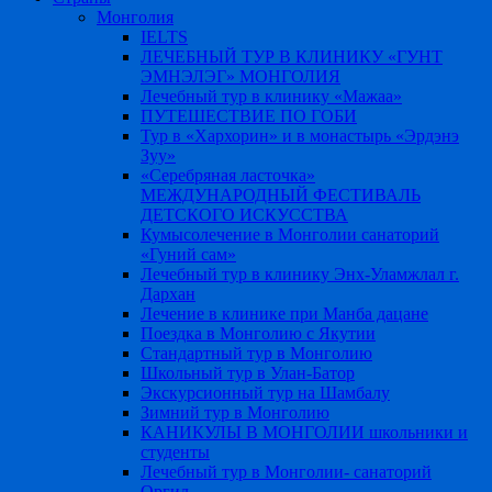
Монголия
IELTS
ЛЕЧЕБНЫЙ ТУР В КЛИНИКУ «ГУНТ
ЭМНЭЛЭГ» МОНГОЛИЯ
Лечебный тур в клинику «Мажаа»
ПУТЕШЕСТВИЕ ПО ГОБИ
Тур в «Хархорин» и в монастырь «Эрдэнэ
Зуу»
«Серебряная ласточка»
МЕЖДУНАРОДНЫЙ ФЕСТИВАЛЬ
ДЕТСКОГО ИСКУССТВА
Кумысолечение в Монголии санаторий
«Гуний сам»
Лечебный тур в клинику Энх-Уламжлал г.
Дархан
Лечение в клинике при Манба дацане
Поездка в Монголию c Якутии
Стандартный тур в Монголию
Школьный тур в Улан-Батор
Экскурсионный тур на Шамбалу
Зимний тур в Монголию
КАНИКУЛЫ В МОНГОЛИИ школьники и
студенты
Лечебный тур в Монголии- санаторий
Оргил