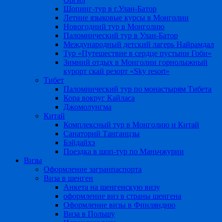
Шопинг-тур в г.Улан-Батор
Летние языковые курсы в Монголии
Новогодний тур в Монголию
Паломнический тур в Улан-Батор
Международный детский лагерь Найрамдал
Тур «Путешествие в сердце пустыни Гоби»
Зимний отдых в Монголии горнолыжный
курорт скай резорт «Sky resort»
Тибет
Паломнический тур по монастырям Тибета
Кора вокруг Кайласа
Джомолунгма
Китай
Комплексный тур в Монголию и Китай
Санаторий Танганцзы
Бэйдайхэ
Поездка в шоп-тур по Маньчжурии
Визы
Оформление загранпаспорта
Виза в шенген
Анкета на шенгенскую визу
оформление виз в страны шенгена
Оформление визы в Финляндию
Виза в Польшу