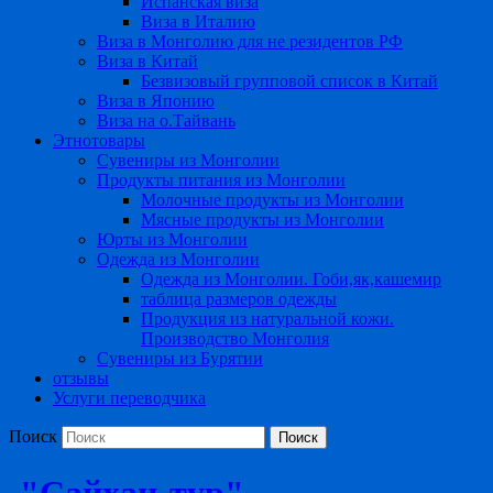
Испанская виза
Виза в Италию
Виза в Монголию для не резидентов РФ
Виза в Китай
Безвизовый групповой список в Китай
Виза в Японию
Виза на о.Тайвань
Этнотовары
Сувениры из Монголии
Продукты питания из Монголии
Молочные продукты из Монголии
Мясные продукты из Монголии
Юрты из Монголии
Одежда из Монголии
Одежда из Монголии. Гоби,як,кашемир
таблица размеров одежды
Продукция из натуральной кожи.
Производство Монголия
Сувениры из Бурятии
отзывы
Услуги переводчика
Поиск
"Сайхан-тур"