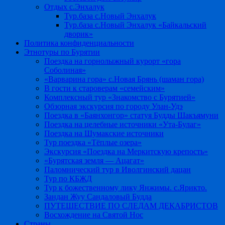
Отдых с.Энхалук
Тур.база с.Новый Энхалук
Тур.база с.Новый Энхалук «Байкальский
дворик»
Политика конфиденциальности
Этнотуры по Бурятии
Поездка на горнолыжный курорт «гора
Соболиная»
«Варварина гора» с.Новая Брянь (шаман гора)
В гости к староверам «семейским»
Комплексный тур «Знакомство с Бурятией»
Обзорная экскурсия по городу Улан-Удэ
Поездка в «Баянхонгор» статуя Будды Шакъямуни
Поездка на целебные источники «Ута-Булаг»
Поездка на Шумакские источники
Тур поездка «Тёплые озера»
Экскурсия «Поездка на Меркитскую крепость»
«Бурятская земля — Ацагат»
Паломнический тур в Иволгинский дацан
Тур по КБЖД
Тур к божественному лику Янжимы. с.Ярикто.
Зандан Жуу Сандаловый Будда
ПУТЕШЕСТВИЕ ПО СЛЕДАМ ДЕКАБРИСТОВ
Восхождение на Святой Нос
Страны