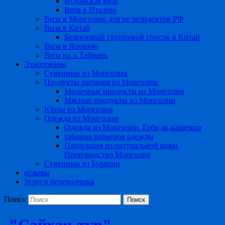
Испанская виза
Виза в Италию
Виза в Монголию для не резидентов РФ
Виза в Китай
Безвизовый групповой список в Китай
Виза в Японию
Виза на о.Тайвань
Этнотовары
Сувениры из Монголии
Продукты питания из Монголии
Молочные продукты из Монголии
Мясные продукты из Монголии
Юрты из Монголии
Одежда из Монголии
Одежда из Монголии. Гоби,як,кашемир
таблица размеров одежды
Продукция из натуральной кожи.
Производство Монголия
Сувениры из Бурятии
отзывы
Услуги переводчика
Поиск
"Сайхан-тур"