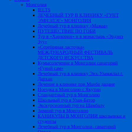
Монголия
IELTS
ЛЕЧЕБНЫЙ ТУР В КЛИНИКУ «ГУНТ
ЭМНЭЛЭГ» МОНГОЛИЯ
Лечебный тур в клинику «Мажаа»
ПУТЕШЕСТВИЕ ПО ГОБИ
Тур в «Хархорин» и в монастырь «Эрдэнэ
Зуу»
«Серебряная ласточка»
МЕЖДУНАРОДНЫЙ ФЕСТИВАЛЬ
ДЕТСКОГО ИСКУССТВА
Кумысолечение в Монголии санаторий
«Гуний сам»
Лечебный тур в клинику Энх-Уламжлал г.
Дархан
Лечение в клинике при Манба дацане
Поездка в Монголию c Якутии
Стандартный тур в Монголию
Школьный тур в Улан-Батор
Экскурсионный тур на Шамбалу
Зимний тур в Монголию
КАНИКУЛЫ В МОНГОЛИИ школьники и
студенты
Лечебный тур в Монголии- санаторий
Оргил