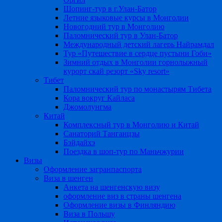
Шопинг-тур в г.Улан-Батор
Летние языковые курсы в Монголии
Новогодний тур в Монголию
Паломнический тур в Улан-Батор
Международный детский лагерь Найрамдал
Тур «Путешествие в сердце пустыни Гоби»
Зимний отдых в Монголии горнолыжный
курорт скай резорт «Sky resort»
Тибет
Паломнический тур по монастырям Тибета
Кора вокруг Кайласа
Джомолунгма
Китай
Комплексный тур в Монголию и Китай
Санаторий Танганцзы
Бэйдайхэ
Поездка в шоп-тур по Маньчжурии
Визы
Оформление загранпаспорта
Виза в шенген
Анкета на шенгенскую визу
оформление виз в страны шенгена
Оформление визы в Финляндию
Виза в Польшу